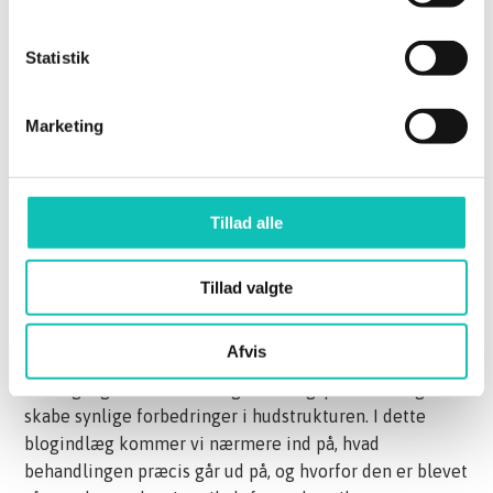
Statistik
Hvad er microneedling
Marketing
godt for?
Drømmen om en ensartet, glat og strålende hud er
Tillad alle
noget mange deler, men faktorer som alder, solskader
og ar kan gøre det svært at opretholde hudens glød. En
Tillad valgte
af de behandlinger, der har vundet stor udbredelse
inden for hudplejeverdenen de seneste år,
Afvis
er
microneedling
. Denne metode er kendt for sin evne
til at igangsætte hudens egne helingsprocesser og
skabe synlige forbedringer i hudstrukturen. I dette
blogindlæg kommer vi nærmere ind på, hvad
behandlingen præcis går ud på, og hvorfor den er blevet