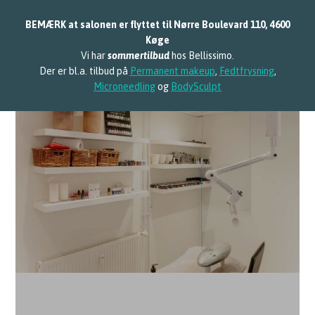
Spring til hovedindhold
Spring til sidefod
BEMÆRK at salonen er flyttet til Nørre Boulevard 110, 4600
Køge
Vi har
sommertilbud
hos Bellissimo.
Der er bl.a. tilbud på
Permanent makeup
,
Fedtfrysning
,
Microneedling
og
BodySculpt