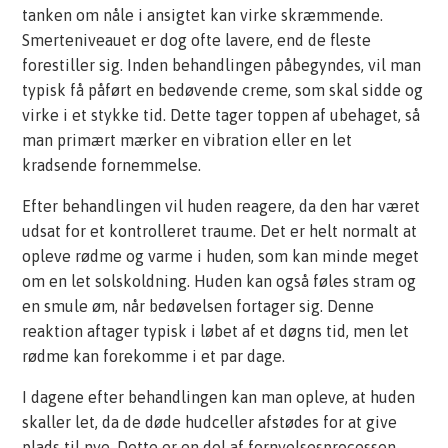
tanken om nåle i ansigtet kan virke skræmmende.
Smerteniveauet er dog ofte lavere, end de fleste
forestiller sig. Inden behandlingen påbegyndes, vil man
typisk få påført en bedøvende creme, som skal sidde og
virke i et stykke tid. Dette tager toppen af ubehaget, så
man primært mærker en vibration eller en let
kradsende fornemmelse.
Efter behandlingen vil huden reagere, da den har været
udsat for et kontrolleret traume. Det er helt normalt at
opleve rødme og varme i huden, som kan minde meget
om en let solskoldning. Huden kan også føles stram og
en smule øm, når bedøvelsen fortager sig. Denne
reaktion aftager typisk i løbet af et døgns tid, men let
rødme kan forekomme i et par dage.
I dagene efter behandlingen kan man opleve, at huden
skaller let, da de døde hudceller afstødes for at give
plads til nye. Dette er en del af fornyelsesprocessen.