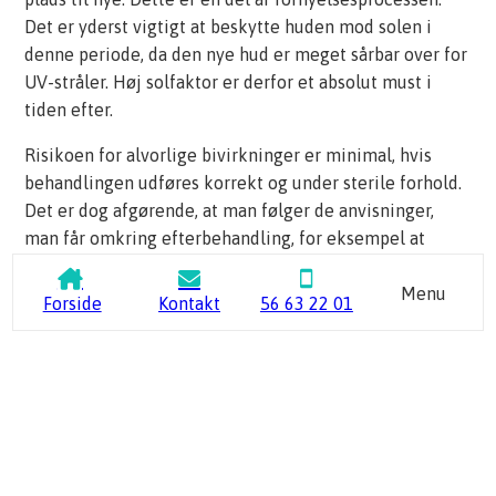
Det er yderst vigtigt at beskytte huden mod solen i
denne periode, da den nye hud er meget sårbar over for
UV-stråler. Høj solfaktor er derfor et absolut must i
tiden efter.
Risikoen for alvorlige bivirkninger er minimal, hvis
behandlingen udføres korrekt og under sterile forhold.
Det er dog afgørende, at man følger de anvisninger,
man får omkring efterbehandling, for eksempel at
undgå makeup de første 24 timer og ikke pille ved
huden. Hygiejne er nøgleordet for at undgå infektioner
Menu
Forside
Kontakt
56 63 22 01
i de små kanaler, der er skabt i huden.
Hvor mange behandlinger skal der
til for et resultat?